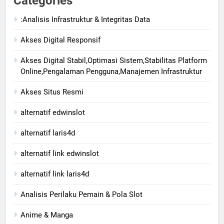
Categories
:Analisis Infrastruktur & Integritas Data
Akses Digital Responsif
Akses Digital Stabil,Optimasi Sistem,Stabilitas Platform
Online,Pengalaman Pengguna,Manajemen Infrastruktur
Akses Situs Resmi
alternatif edwinslot
alternatif laris4d
alternatif link edwinslot
alternatif link laris4d
Analisis Perilaku Pemain & Pola Slot
Anime & Manga