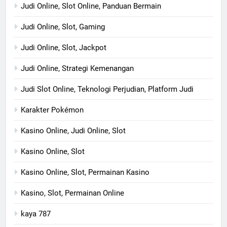
Judi Online, Slot Online, Panduan Bermain
Judi Online, Slot, Gaming
Judi Online, Slot, Jackpot
Judi Online, Strategi Kemenangan
Judi Slot Online, Teknologi Perjudian, Platform Judi
Karakter Pokémon
Kasino Online, Judi Online, Slot
Kasino Online, Slot
Kasino Online, Slot, Permainan Kasino
Kasino, Slot, Permainan Online
kaya 787