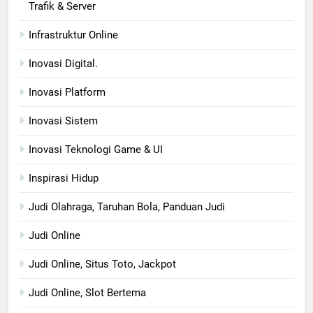
Trafik & Server
Infrastruktur Online
Inovasi Digital.
Inovasi Platform
Inovasi Sistem
Inovasi Teknologi Game & UI
Inspirasi Hidup
Judi Olahraga, Taruhan Bola, Panduan Judi
Judi Online
Judi Online, Situs Toto, Jackpot
Judi Online, Slot Bertema