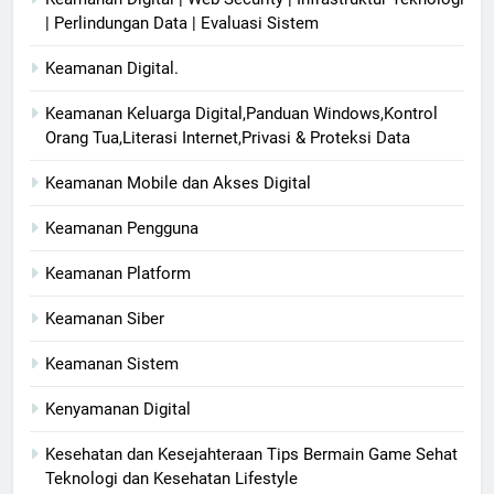
| Perlindungan Data | Evaluasi Sistem
Keamanan Digital.
Keamanan Keluarga Digital,Panduan Windows,Kontrol
Orang Tua,Literasi Internet,Privasi & Proteksi Data
Keamanan Mobile dan Akses Digital
Keamanan Pengguna
Keamanan Platform
Keamanan Siber
Keamanan Sistem
Kenyamanan Digital
Kesehatan dan Kesejahteraan Tips Bermain Game Sehat
Teknologi dan Kesehatan Lifestyle