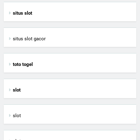
situs slot
situs slot gacor
toto togel
slot
slot