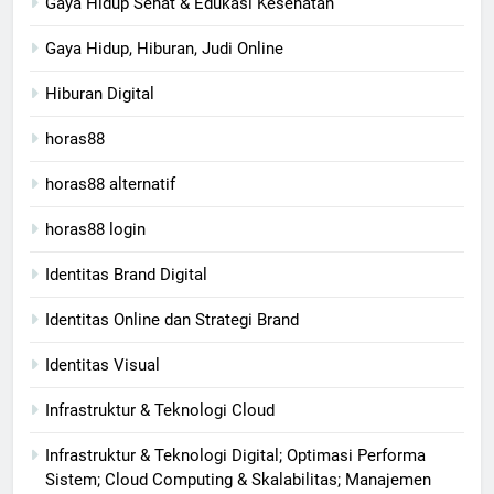
Gaya Hidup Sehat & Edukasi Kesehatan
Gaya Hidup, Hiburan, Judi Online
Hiburan Digital
horas88
horas88 alternatif
horas88 login
Identitas Brand Digital
Identitas Online dan Strategi Brand
Identitas Visual
Infrastruktur & Teknologi Cloud
Infrastruktur & Teknologi Digital; Optimasi Performa
Sistem; Cloud Computing & Skalabilitas; Manajemen