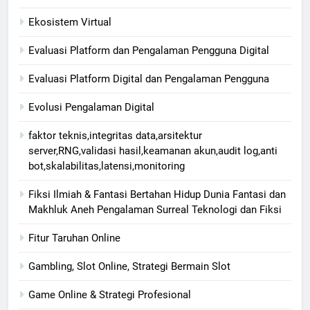
Ekosistem Virtual
Evaluasi Platform dan Pengalaman Pengguna Digital
Evaluasi Platform Digital dan Pengalaman Pengguna
Evolusi Pengalaman Digital
faktor teknis,integritas data,arsitektur
server,RNG,validasi hasil,keamanan akun,audit log,anti
bot,skalabilitas,latensi,monitoring
Fiksi Ilmiah & Fantasi Bertahan Hidup Dunia Fantasi dan
Makhluk Aneh Pengalaman Surreal Teknologi dan Fiksi
Fitur Taruhan Online
Gambling, Slot Online, Strategi Bermain Slot
Game Online & Strategi Profesional