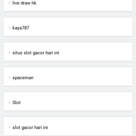
live draw hk
kaya787
situs slot gacor hari ini
spaceman
Slot
slot gacor hari ini