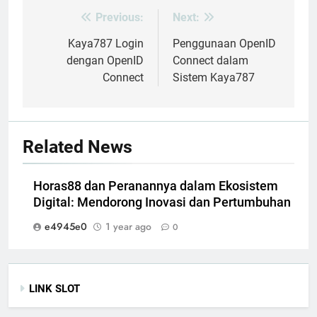
Previous:
Next:
Post
navigation
Kaya787 Login
Penggunaan OpenID
dengan OpenID
Connect dalam
Connect
Sistem Kaya787
Related News
Horas88 dan Peranannya dalam Ekosistem
Digital: Mendorong Inovasi dan Pertumbuhan
e4945e0
1 year ago
0
LINK SLOT