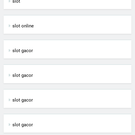
slot
slot online
slot gacor
slot gacor
slot gacor
slot gacor