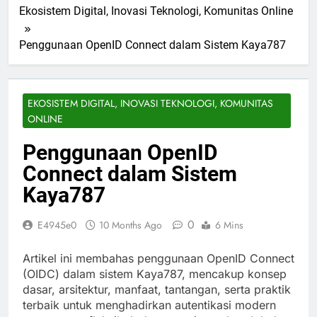
Ekosistem Digital, Inovasi Teknologi, Komunitas Online
Penggunaan OpenID Connect dalam Sistem Kaya787
EKOSISTEM DIGITAL, INOVASI TEKNOLOGI, KOMUNITAS
ONLINE
Penggunaan OpenID
Connect dalam Sistem
Kaya787
0
E4945e0
10 Months Ago
6 Mins
Artikel ini membahas penggunaan OpenID Connect
(OIDC) dalam sistem Kaya787, mencakup konsep
dasar, arsitektur, manfaat, tantangan, serta praktik
terbaik untuk menghadirkan autentikasi modern