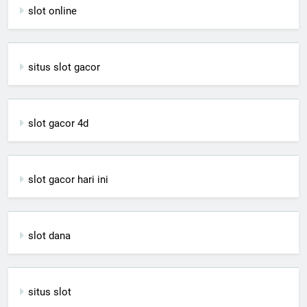
slot online
situs slot gacor
slot gacor 4d
slot gacor hari ini
slot dana
situs slot