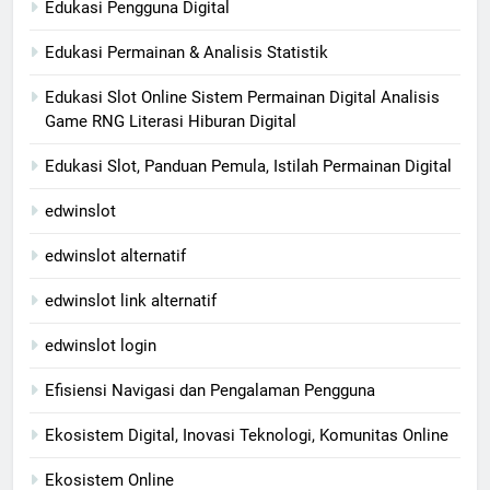
Edukasi Pengguna Digital
Edukasi Permainan & Analisis Statistik
Edukasi Slot Online Sistem Permainan Digital Analisis
Game RNG Literasi Hiburan Digital
Edukasi Slot, Panduan Pemula, Istilah Permainan Digital
edwinslot
edwinslot alternatif
edwinslot link alternatif
edwinslot login
Efisiensi Navigasi dan Pengalaman Pengguna
Ekosistem Digital, Inovasi Teknologi, Komunitas Online
Ekosistem Online