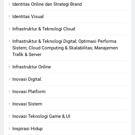
Identitas Online dan Strategi Brand
Identitas Visual
Infrastruktur & Teknologi Cloud
Infrastruktur & Teknologi Digital; Optimasi Performa
Sistem; Cloud Computing & Skalabilitas; Manajemen
Trafik & Server
Infrastruktur Online
Inovasi Digital.
Inovasi Platform
Inovasi Sistem
Inovasi Teknologi Game & UI
Inspirasi Hidup