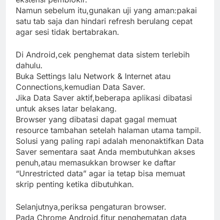
Namun sebelum itu,gunakan uji yang aman:pakai
satu tab saja dan hindari refresh berulang cepat
agar sesi tidak bertabrakan.
Di Android,cek penghemat data sistem terlebih
dahulu.
Buka Settings lalu Network & Internet atau
Connections,kemudian Data Saver.
Jika Data Saver aktif,beberapa aplikasi dibatasi
untuk akses latar belakang.
Browser yang dibatasi dapat gagal memuat
resource tambahan setelah halaman utama tampil.
Solusi yang paling rapi adalah menonaktifkan Data
Saver sementara saat Anda membutuhkan akses
penuh,atau memasukkan browser ke daftar
“Unrestricted data” agar ia tetap bisa memuat
skrip penting ketika dibutuhkan.
Selanjutnya,periksa pengaturan browser.
Pada Chrome Android,fitur penghematan data