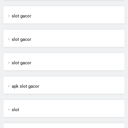
slot gacor
slot gacor
slot gacor
apk slot gacor
slot