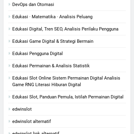
DevOps dan Otomasi
Edukasi · Matematika · Analisis Peluang
Edukasi Digital, Tren SEO, Analisis Perilaku Pengguna
Edukasi Game Digital & Strategi Bermain
Edukasi Pengguna Digital
Edukasi Permainan & Analisis Statistik
Edukasi Slot Online Sistem Permainan Digital Analisis
Game RNG Literasi Hiburan Digital
Edukasi Slot, Panduan Pemula, Istilah Permainan Digital
edwinslot
edwinslot alternatif
edwinslot link alternatif