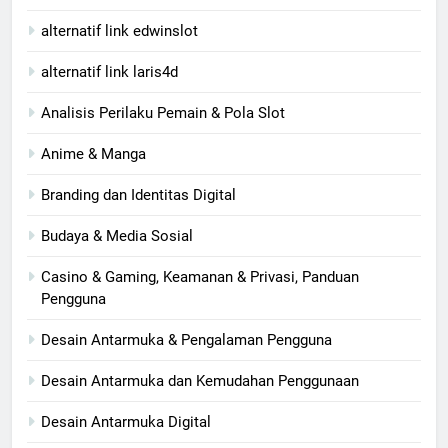
alternatif link edwinslot
alternatif link laris4d
Analisis Perilaku Pemain & Pola Slot
Anime & Manga
Branding dan Identitas Digital
Budaya & Media Sosial
Casino & Gaming, Keamanan & Privasi, Panduan
Pengguna
Desain Antarmuka & Pengalaman Pengguna
Desain Antarmuka dan Kemudahan Penggunaan
Desain Antarmuka Digital