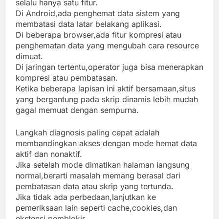
selalu hanya satu fitur.
Di Android,ada penghemat data sistem yang
membatasi data latar belakang aplikasi.
Di beberapa browser,ada fitur kompresi atau
penghematan data yang mengubah cara resource
dimuat.
Di jaringan tertentu,operator juga bisa menerapkan
kompresi atau pembatasan.
Ketika beberapa lapisan ini aktif bersamaan,situs
yang bergantung pada skrip dinamis lebih mudah
gagal memuat dengan sempurna.
Langkah diagnosis paling cepat adalah
membandingkan akses dengan mode hemat data
aktif dan nonaktif.
Jika setelah mode dimatikan halaman langsung
normal,berarti masalah memang berasal dari
pembatasan data atau skrip yang tertunda.
Jika tidak ada perbedaan,lanjutkan ke
pemeriksaan lain seperti cache,cookies,dan
ekstensi pemblokir.