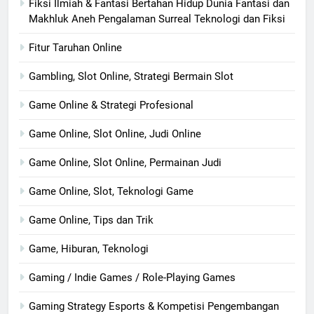
Fiksi Ilmiah & Fantasi Bertahan Hidup Dunia Fantasi dan
Makhluk Aneh Pengalaman Surreal Teknologi dan Fiksi
Fitur Taruhan Online
Gambling, Slot Online, Strategi Bermain Slot
Game Online & Strategi Profesional
Game Online, Slot Online, Judi Online
Game Online, Slot Online, Permainan Judi
Game Online, Slot, Teknologi Game
Game Online, Tips dan Trik
Game, Hiburan, Teknologi
Gaming / Indie Games / Role-Playing Games
Gaming Strategy Esports & Kompetisi Pengembangan