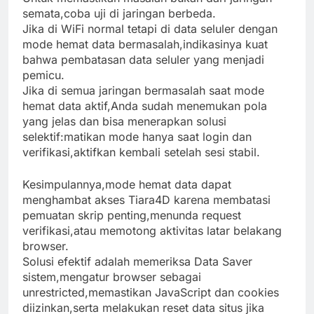
semata,coba uji di jaringan berbeda.
Jika di WiFi normal tetapi di data seluler dengan
mode hemat data bermasalah,indikasinya kuat
bahwa pembatasan data seluler yang menjadi
pemicu.
Jika di semua jaringan bermasalah saat mode
hemat data aktif,Anda sudah menemukan pola
yang jelas dan bisa menerapkan solusi
selektif:matikan mode hanya saat login dan
verifikasi,aktifkan kembali setelah sesi stabil.
Kesimpulannya,mode hemat data dapat
menghambat akses Tiara4D karena membatasi
pemuatan skrip penting,menunda request
verifikasi,atau memotong aktivitas latar belakang
browser.
Solusi efektif adalah memeriksa Data Saver
sistem,mengatur browser sebagai
unrestricted,memastikan JavaScript dan cookies
diizinkan,serta melakukan reset data situs jika