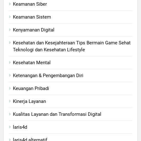
Keamanan Siber
Keamanan Sistem
Kenyamanan Digital
Kesehatan dan Kesejahteraan Tips Bermain Game Sehat
Teknologi dan Kesehatan Lifestyle
Kesehatan Mental
Ketenangan & Pengembangan Diri
Keuangan Pribadi
Kinerja Layanan
Kualitas Layanan dan Transformasi Digital
laris4d
laris4d alternatif