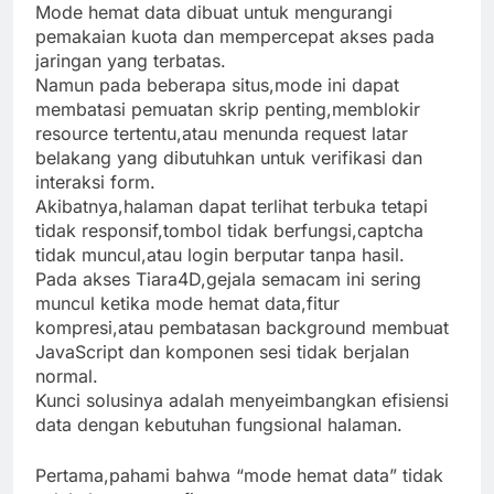
Mode hemat data dibuat untuk mengurangi
pemakaian kuota dan mempercepat akses pada
jaringan yang terbatas.
Namun pada beberapa situs,mode ini dapat
membatasi pemuatan skrip penting,memblokir
resource tertentu,atau menunda request latar
belakang yang dibutuhkan untuk verifikasi dan
interaksi form.
Akibatnya,halaman dapat terlihat terbuka tetapi
tidak responsif,tombol tidak berfungsi,captcha
tidak muncul,atau login berputar tanpa hasil.
Pada akses Tiara4D,gejala semacam ini sering
muncul ketika mode hemat data,fitur
kompresi,atau pembatasan background membuat
JavaScript dan komponen sesi tidak berjalan
normal.
Kunci solusinya adalah menyeimbangkan efisiensi
data dengan kebutuhan fungsional halaman.
Pertama,pahami bahwa “mode hemat data” tidak