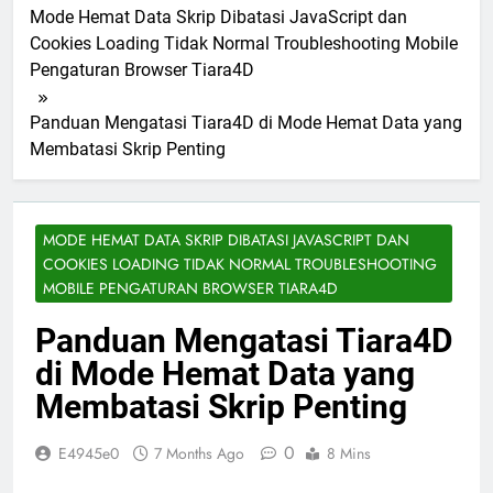
Mode Hemat Data Skrip Dibatasi JavaScript dan
Cookies Loading Tidak Normal Troubleshooting Mobile
Pengaturan Browser Tiara4D
Panduan Mengatasi Tiara4D di Mode Hemat Data yang
Membatasi Skrip Penting
MODE HEMAT DATA SKRIP DIBATASI JAVASCRIPT DAN
COOKIES LOADING TIDAK NORMAL TROUBLESHOOTING
MOBILE PENGATURAN BROWSER TIARA4D
Panduan Mengatasi Tiara4D
di Mode Hemat Data yang
Membatasi Skrip Penting
0
E4945e0
7 Months Ago
8 Mins