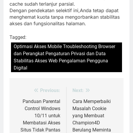
cache sudah terlanjur parsial.
Dengan pendekatan selektif ini,Anda tetap dapat
menghemat kuota tanpa mengorbankan stabilitas
akses dan fungsionalitas halaman.
Tagged:
Optimasi Akses Mobile Troubleshooting Browser
dan Perangkat Pengaturan Privasi dan Data
Stabilitas Akses Web Pengalaman Pengguna
Digital
Previous:
Next:
Post
navigation
Panduan Parental
Cara Memperbaiki
Control Windows
Masalah Cookie
10/11 untuk
yang Membuat
Membatasi Akses
Champion4D
Situs Tidak Pantas
Berulang Meminta