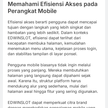
Memahami Efisiensi Akses pada
Perangkat Mobile
Efisiensi akses berarti pengguna dapat mencapai
tujuan dengan langkah yang lebih singkat dan
hambatan yang lebih sedikit. Dalam konteks
EDWINSLOT, efisiensi dapat terlihat dari
kecepatan membuka halaman, kemudahan
menemukan menu utama, kejelasan proses login,
dan stabilitas tampilan di layar ponsel.
Pengguna mobile biasanya tidak ingin melalui
proses yang panjang. Mereka membutuhkan
halaman yang langsung dapat dipahami sejak
awal. Karena itu, struktur platform harus
mendukung alur yang sederhana, mulai dari
halaman awal hingga fitur yang sering digunakan.
EDWINSLOT dapat memperkuat citra brand
dengan menghadirkan pengalaman mobile yang