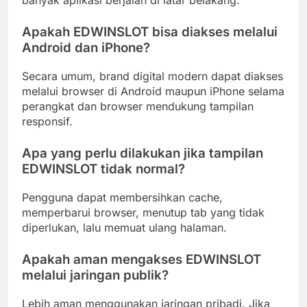
banyak aplikasi berjalan di latar belakang.
Apakah EDWINSLOT bisa diakses melalui
Android dan iPhone?
Secara umum, brand digital modern dapat diakses
melalui browser di Android maupun iPhone selama
perangkat dan browser mendukung tampilan
responsif.
Apa yang perlu dilakukan jika tampilan
EDWINSLOT tidak normal?
Pengguna dapat membersihkan cache,
memperbarui browser, menutup tab yang tidak
diperlukan, lalu memuat ulang halaman.
Apakah aman mengakses EDWINSLOT
melalui jaringan publik?
Lebih aman menggunakan jaringan pribadi. Jika