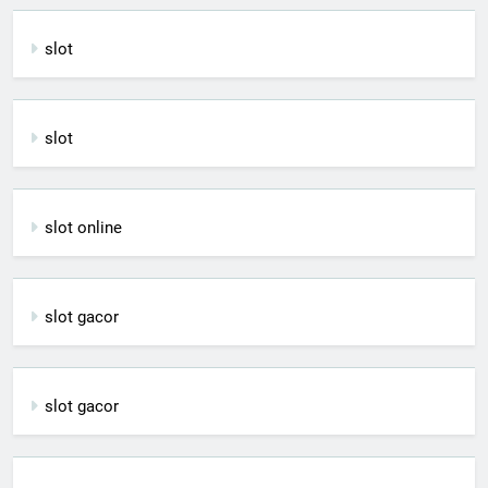
slot
slot
slot online
slot gacor
slot gacor