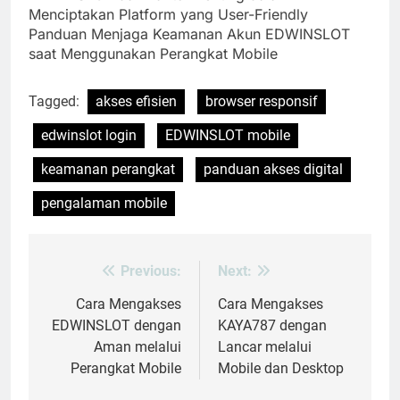
Menciptakan Platform yang User-Friendly
Panduan Menjaga Keamanan Akun EDWINSLOT
saat Menggunakan Perangkat Mobile
Tagged:
akses efisien
browser responsif
edwinslot login
EDWINSLOT mobile
keamanan perangkat
panduan akses digital
pengalaman mobile
Previous:
Next:
Post
navigation
Cara Mengakses
Cara Mengakses
EDWINSLOT dengan
KAYA787 dengan
Aman melalui
Lancar melalui
Perangkat Mobile
Mobile dan Desktop