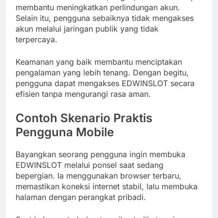
membantu meningkatkan perlindungan akun.
Selain itu, pengguna sebaiknya tidak mengakses
akun melalui jaringan publik yang tidak
terpercaya.
Keamanan yang baik membantu menciptakan
pengalaman yang lebih tenang. Dengan begitu,
pengguna dapat mengakses EDWINSLOT secara
efisien tanpa mengurangi rasa aman.
Contoh Skenario Praktis
Pengguna Mobile
Bayangkan seorang pengguna ingin membuka
EDWINSLOT melalui ponsel saat sedang
bepergian. Ia menggunakan browser terbaru,
memastikan koneksi internet stabil, lalu membuka
halaman dengan perangkat pribadi.