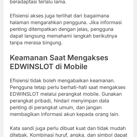
beradaptasi terlalu lama.
Efisiensi akses juga terlihat dari bagaimana
halaman mengarahkan pengguna. Jika informasi
penting ditempatkan dengan jelas, pengguna
dapat langsung memahami langkah berikutnya
tanpa merasa bingung.
Keamanan Saat Mengakses
EDWINSLOT di Mobile
Efisiensi tidak boleh mengabaikan keamanan.
Pengguna tetap perlu berhati-hati saat mengakses
EDWINSLOT melalui perangkat mobile. Gunakan
perangkat pribadi, hindari menyimpan data
penting di perangkat umum, dan jangan
membagikan informasi akun kepada orang lain.
Kata sandi juga perlu dibuat kuat dan tidak mudah
ditebak. Kombinasi huruf, angka, dan simbol dapat