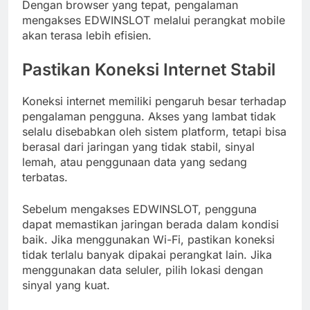
Dengan browser yang tepat, pengalaman
mengakses EDWINSLOT melalui perangkat mobile
akan terasa lebih efisien.
Pastikan Koneksi Internet Stabil
Koneksi internet memiliki pengaruh besar terhadap
pengalaman pengguna. Akses yang lambat tidak
selalu disebabkan oleh sistem platform, tetapi bisa
berasal dari jaringan yang tidak stabil, sinyal
lemah, atau penggunaan data yang sedang
terbatas.
Sebelum mengakses EDWINSLOT, pengguna
dapat memastikan jaringan berada dalam kondisi
baik. Jika menggunakan Wi-Fi, pastikan koneksi
tidak terlalu banyak dipakai perangkat lain. Jika
menggunakan data seluler, pilih lokasi dengan
sinyal yang kuat.