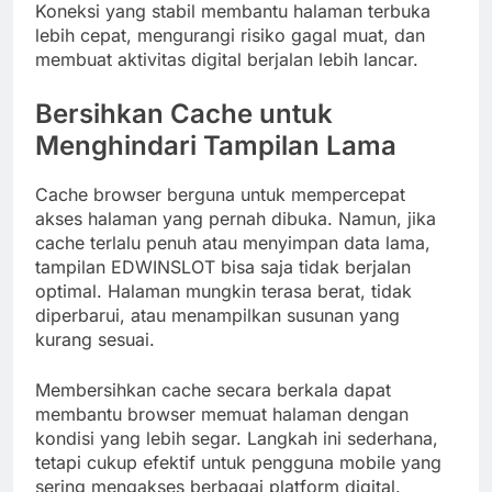
Koneksi yang stabil membantu halaman terbuka
lebih cepat, mengurangi risiko gagal muat, dan
membuat aktivitas digital berjalan lebih lancar.
Bersihkan Cache untuk
Menghindari Tampilan Lama
Cache browser berguna untuk mempercepat
akses halaman yang pernah dibuka. Namun, jika
cache terlalu penuh atau menyimpan data lama,
tampilan EDWINSLOT bisa saja tidak berjalan
optimal. Halaman mungkin terasa berat, tidak
diperbarui, atau menampilkan susunan yang
kurang sesuai.
Membersihkan cache secara berkala dapat
membantu browser memuat halaman dengan
kondisi yang lebih segar. Langkah ini sederhana,
tetapi cukup efektif untuk pengguna mobile yang
sering mengakses berbagai platform digital.