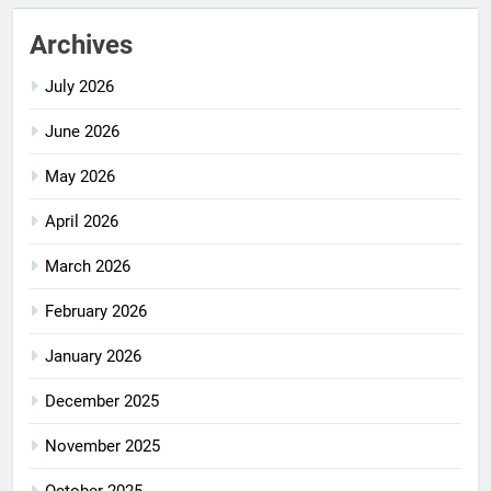
Archives
July 2026
June 2026
May 2026
April 2026
March 2026
February 2026
January 2026
December 2025
November 2025