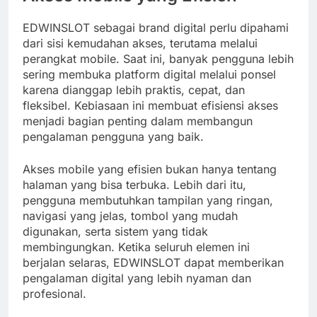
EDWINSLOT sebagai brand digital perlu dipahami
dari sisi kemudahan akses, terutama melalui
perangkat mobile. Saat ini, banyak pengguna lebih
sering membuka platform digital melalui ponsel
karena dianggap lebih praktis, cepat, dan
fleksibel. Kebiasaan ini membuat efisiensi akses
menjadi bagian penting dalam membangun
pengalaman pengguna yang baik.
Akses mobile yang efisien bukan hanya tentang
halaman yang bisa terbuka. Lebih dari itu,
pengguna membutuhkan tampilan yang ringan,
navigasi yang jelas, tombol yang mudah
digunakan, serta sistem yang tidak
membingungkan. Ketika seluruh elemen ini
berjalan selaras, EDWINSLOT dapat memberikan
pengalaman digital yang lebih nyaman dan
profesional.