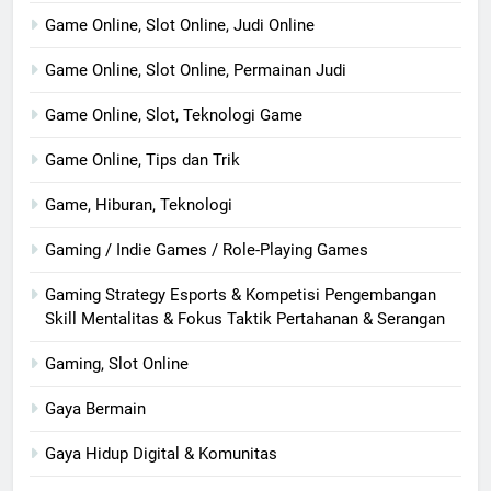
Game Online, Slot Online, Judi Online
Game Online, Slot Online, Permainan Judi
Game Online, Slot, Teknologi Game
Game Online, Tips dan Trik
Game, Hiburan, Teknologi
Gaming / Indie Games / Role-Playing Games
Gaming Strategy Esports & Kompetisi Pengembangan
Skill Mentalitas & Fokus Taktik Pertahanan & Serangan
Gaming, Slot Online
Gaya Bermain
Gaya Hidup Digital & Komunitas