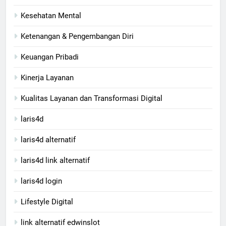
Kesehatan Mental
Ketenangan & Pengembangan Diri
Keuangan Pribadi
Kinerja Layanan
Kualitas Layanan dan Transformasi Digital
laris4d
laris4d alternatif
laris4d link alternatif
laris4d login
Lifestyle Digital
link alternatif edwinslot