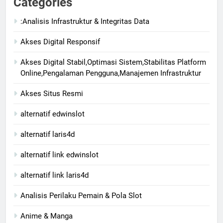
Categories
:Analisis Infrastruktur & Integritas Data
Akses Digital Responsif
Akses Digital Stabil,Optimasi Sistem,Stabilitas Platform
Online,Pengalaman Pengguna,Manajemen Infrastruktur
Akses Situs Resmi
alternatif edwinslot
alternatif laris4d
alternatif link edwinslot
alternatif link laris4d
Analisis Perilaku Pemain & Pola Slot
Anime & Manga