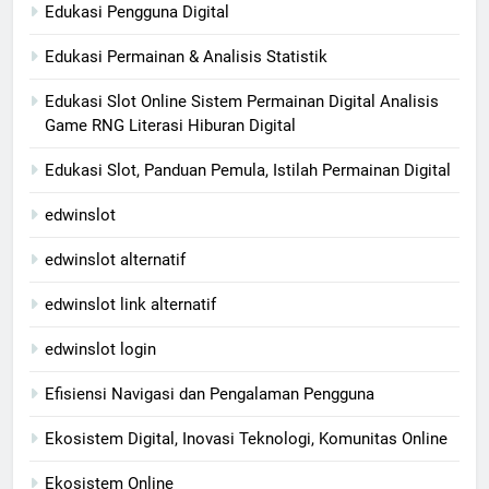
Edukasi Pengguna Digital
Edukasi Permainan & Analisis Statistik
Edukasi Slot Online Sistem Permainan Digital Analisis
Game RNG Literasi Hiburan Digital
Edukasi Slot, Panduan Pemula, Istilah Permainan Digital
edwinslot
edwinslot alternatif
edwinslot link alternatif
edwinslot login
Efisiensi Navigasi dan Pengalaman Pengguna
Ekosistem Digital, Inovasi Teknologi, Komunitas Online
Ekosistem Online