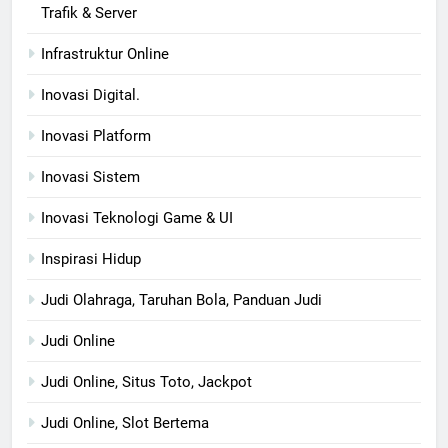
Trafik & Server
Infrastruktur Online
Inovasi Digital.
Inovasi Platform
Inovasi Sistem
Inovasi Teknologi Game & UI
Inspirasi Hidup
Judi Olahraga, Taruhan Bola, Panduan Judi
Judi Online
Judi Online, Situs Toto, Jackpot
Judi Online, Slot Bertema