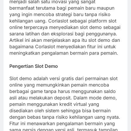
menjadi salah satu inovasi yang sangat
bermanfaat terutama bagi pemain baru maupun
yang ingin mencoba strategi baru tanpa risiko
kehilangan uang. Corlaslot sebagai platform slot
online terpercaya menyediakan slot demo sebagai
sarana latihan dan eksplorasi bagi penggunanya.
Artikel ini akan menjelaskan apa itu slot demo dan
bagaimana Corlaslot menyediakan fitur ini untuk
meningkatkan pengalaman bermain para pemain.
Pengertian Slot Demo
Slot demo adalah versi gratis dari permainan slot
online yang memungkinkan pemain mencoba
berbagai game tanpa harus menggunakan saldo
asli atau melakukan deposit. Dalam mode demo,
pemain menggunakan kredit virtual yang
disediakan oleh sistem sehingga bisa bermain
dengan bebas tanpa risiko kehilangan uang nyata.
Fitur ini menawarkan pengalaman bermain yang
sama persis dengan versi asli, termasuk tampilan