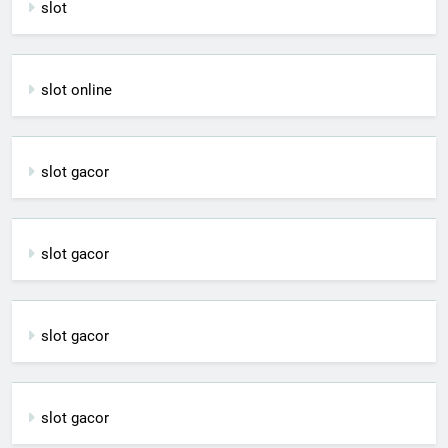
slot
slot online
slot gacor
slot gacor
slot gacor
slot gacor