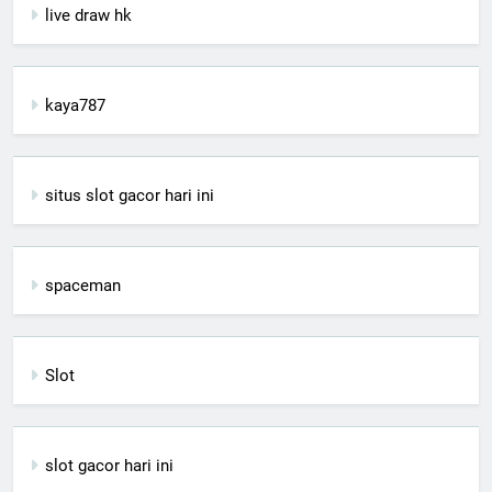
live draw hk
kaya787
situs slot gacor hari ini
spaceman
Slot
slot gacor hari ini