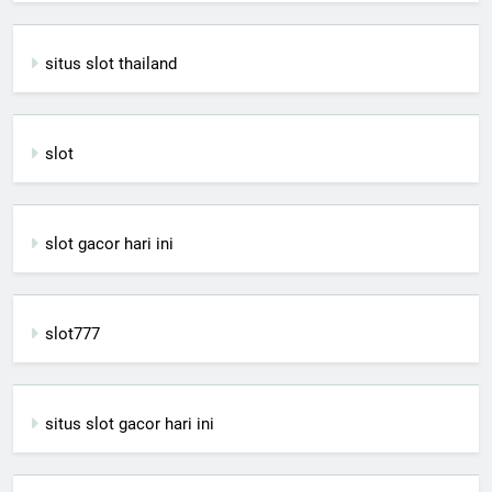
situs slot thailand
slot
slot gacor hari ini
slot777
situs slot gacor hari ini