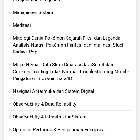
Manajemen Sistem
Meditasi
Mitologi Dunia Pokémon Sejarah Fiksi dan Legenda
Analisis Narasi Pokémon Fantasi dan Imajinasi Studi
Budaya Pop
Mode Hemat Data Skrip Dibatasi JavaScript dan
Cookies Loading Tidak Normal Troubleshooting Mobile
Pengaturan Browser Tiara4D
Navigasi Antarmuka dan Sistem Digital
Observability & Data Reliability
Observability & Infrastruktur Sistem
Optimasi Performa & Pengalaman Pengguna