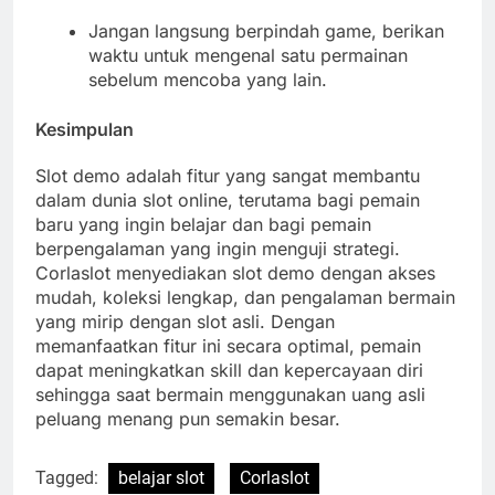
Jangan langsung berpindah game, berikan
waktu untuk mengenal satu permainan
sebelum mencoba yang lain.
Kesimpulan
Slot demo adalah fitur yang sangat membantu
dalam dunia slot online, terutama bagi pemain
baru yang ingin belajar dan bagi pemain
berpengalaman yang ingin menguji strategi.
Corlaslot menyediakan slot demo dengan akses
mudah, koleksi lengkap, dan pengalaman bermain
yang mirip dengan slot asli. Dengan
memanfaatkan fitur ini secara optimal, pemain
dapat meningkatkan skill dan kepercayaan diri
sehingga saat bermain menggunakan uang asli
peluang menang pun semakin besar.
Tagged:
belajar slot
Corlaslot