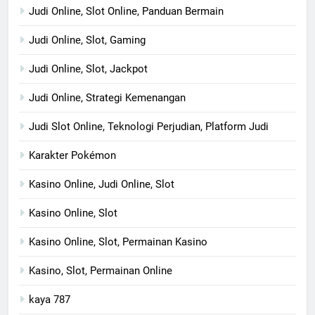
Judi Online, Slot Online, Panduan Bermain
Judi Online, Slot, Gaming
Judi Online, Slot, Jackpot
Judi Online, Strategi Kemenangan
Judi Slot Online, Teknologi Perjudian, Platform Judi
Karakter Pokémon
Kasino Online, Judi Online, Slot
Kasino Online, Slot
Kasino Online, Slot, Permainan Kasino
Kasino, Slot, Permainan Online
kaya 787